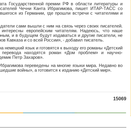
ата Государственной премии РФ в области литературы и
исателей Чечни Канта Ибрагимова, пишет ИТАР-ТАСС со
увшегося из Германии, где прошли встречи с читателями и
датели сами вышли с ним на связь через своих писателей.
 интересны европейским читателям. Надеюсь, что наше
ным, и в будущем будут издаваться и другие писатели, не
нов Кавказа и со всей России», - добавил писатель.
а немецкий язык и готовятся к выходу его романы «Детский
 перевода находятся роман «Дом проблем» и научно-
демик Петр Захаров».
 Ибрагимова переведены на многие языки мира. Недавно во
шедшие войны», а готовится к изданию «Детский мир».
15069