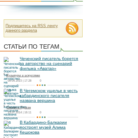
Подпишитесь на RSS ленту
данного раздела
СТАТЬИ ПО ТЕГАМ
Чеченский писатель борется
за авторство на сценарий
фильма «Аватар»
Культура и искусство
09.04.2015 | 17:28
0
В Чегемском ущелье в честь
кабардинского писателя
названа вершина
Спорт и Туризм
23.07.2014 | 16:11
0
В Кабардино-Балкарии
построят музей Алима
Кешокова