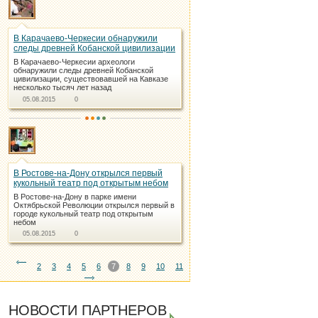
В Карачаево-Черкесии обнаружили
следы древней Кобанской цивилизации
В Карачаево-Черкесии археологи
обнаружили следы древней Кобанской
цивилизации, существовавшей на Кавказе
несколько тысяч лет назад
05.08.2015
0
В Ростове-на-Дону открылся первый
кукольный театр под открытым небом
В Ростове-на-Дону в парке имени
Октябрьской Революции открылся первый в
городе кукольный театр под открытым
небом
05.08.2015
0
2
3
4
5
6
7
8
9
10
11
НОВОСТИ ПАРТНЕРОВ