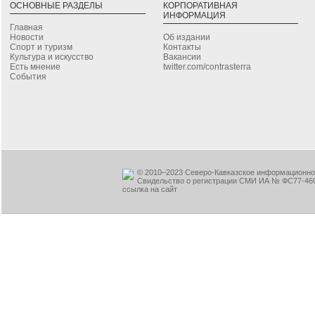
ОСНОВНЫЕ РАЗДЕЛЫ
КОРПОРАТИВНАЯ
ИНФОРМАЦИЯ
Главная
Новости
Об издании
Спорт и туризм
Контакты
Культура и искусство
Вакансии
Есть мнение
twitter.com/contrasterra
События
© 2010–2023 Северо-Кавказское информационное
Свидельство о регистрации СМИ ИА № ФС77-460
ссылка на сайт