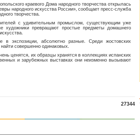
опольского краевого Дома народного творчества открылась
евры народного искусства России», сообщает пресс-служба
дного творчества.
зрителей с удивительным промыслом, существующим уже
ые художники превращают простые предметы домашнего
искусства.
ые в экспозиции, абсолютно разные. Среди жостовских
е найти совершенно одинаковых.
чень ценятся, их образцы хранятся в коллекциях испанских
твенных и зарубежных выставках они неизменно вызывают
27344