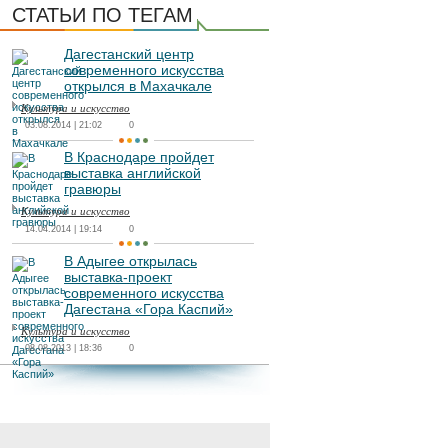
СТАТЬИ ПО ТЕГАМ
Дагестанский центр
современного искусства
открылся в Махачкале
Культура и искусство
03.08.2014 | 21:02
0
В Краснодаре пройдет
выставка английской
гравюры
Культура и искусство
14.04.2014 | 19:14
0
В Адыгее открылась
выставка-проект
современного искусства
Дагестана «Гора Каспий»
Культура и искусство
08.08.2013 | 18:36
0