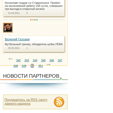
Космонавт родом со Ставрополья. Провёл
на околоземной орбите 159 суток, совершил
три выхода в открытый космос
12.04.2011
5
Валерий Газзаев
Футбольный тренер, обладатель кубка УЕФА
30.03.2011
1
342
343
344
345
346
347
348
349
350
351
НОВОСТИ ПАРТНЕРОВ
Подпишитесь на RSS ленту
данного раздела