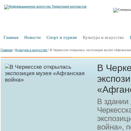
Главная
Новости
Спорт и туризм
Культура и искусство
Главная
/
Культура и искусство
/
В Черкесске открылась экспозиция музея «Афганска
В Черк
экспози
«Афган
В здании
Черкесск
экспозиц
война», 