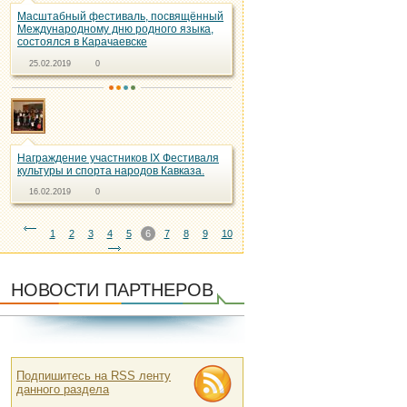
Масштабный фестиваль, посвящённый
Международному дню родного языка,
состоялся в Карачаевске
25.02.2019
0
Награждение участников IX Фестиваля
культуры и спорта народов Кавказа.
16.02.2019
0
1
2
3
4
5
6
7
8
9
10
НОВОСТИ ПАРТНЕРОВ
Подпишитесь на RSS ленту
данного раздела