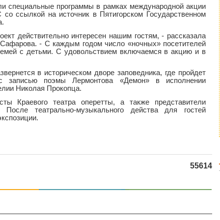
или специальные программы в рамках международной акции
 со ссылкой на источник в Пятигорском Государственном
а.
оект действительно интересен нашим гостям, - рассказала
 Сафарова. - С каждым годом число «ночных» посетителей
 семей с детьми. С удовольствием включаемся в акцию и в
звернется в историческом дворе заповедника, где пройдет
 с записью поэмы Лермонтова «Демон» в исполнении
елии Николая Прокопца.
сты Краевого театра оперетты, а также представители
. После театрально-музыкального действа для гостей
экспозиции.
55614