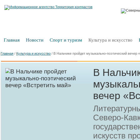
Главная
Новости
Спорт и туризм
Культура и искусство
Главная
/
Культура и искусство
/
В Нальчике пройдет музыкально-поэтический вечер 
В Нальчи
музыкаль
вечер «В
Литературн
Северо-Кав
государстве
искусств пр