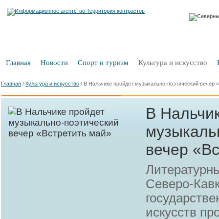
Главная
Новости
Спорт и туризм
Культура и искусство
Главная
/
Культура и искусство
/
В Нальчике пройдет музыкально-поэтический вечер 
В Нальчи
музыкаль
вечер «В
Литературн
Северо-Кав
государстве
искусств пр