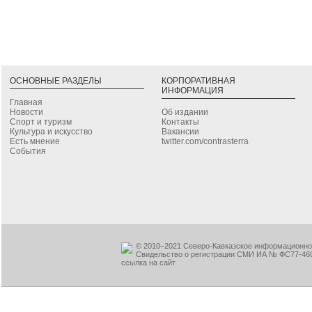
ОСНОВНЫЕ РАЗДЕЛЫ
КОРПОРАТИВНАЯ
ИНФОРМАЦИЯ
Главная
Новости
Об издании
Спорт и туризм
Контакты
Культура и искусство
Вакансии
Есть мнение
twitter.com/contrasterra
События
© 2010–2021 Северо-Кавказское информационное
Свидельство о регистрации СМИ ИА № ФС77-460
ссылка на сайт