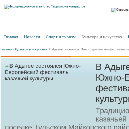
Главная
Новости
Спорт и туризм
Культура и искусство
Главная
/
Культура и искусство
/
В Адыгее состоялся Южно-Европейский фестиваль к
В Адыг
Южно-Е
фестив
культу
Традицио
казачьей
поселке Тульском Майкопского райо