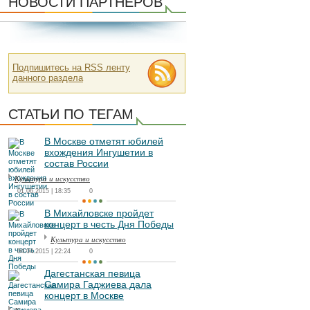
НОВОСТИ ПАРТНЕРОВ
Подпишитесь на RSS ленту
данного раздела
СТАТЬИ ПО ТЕГАМ
В Москве отметят юбилей
вхождения Ингушетии в
состав России
Культура и искусство
01.06.2015 | 18:35
0
В Михайловске пройдет
концерт в честь Дня Победы
Культура и искусство
04.04.2015 | 22:24
0
Дагестанская певица
Самира Гаджиева дала
концерт в Москве