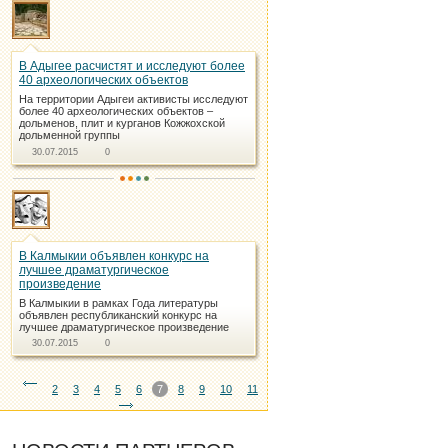
В Адыгее расчистят и исследуют более
40 археологических объектов
На территории Адыгеи активисты исследуют
более 40 археологических объектов –
дольменов, плит и курганов Кожжохской
дольменной группы
30.07.2015
0
В Калмыкии объявлен конкурс на
лучшее драматургическое
произведение
В Калмыкии в рамках Года литературы
объявлен республиканский конкурс на
лучшее драматургическое произведение
30.07.2015
0
2
3
4
5
6
7
8
9
10
11