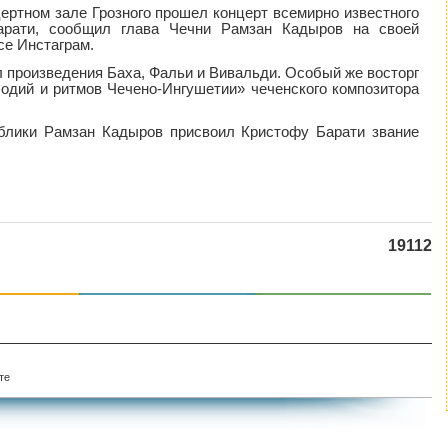
ертном зале Грозного прошел концерт всемирно известного
Барати, сообщил глава Чечни Рамзан Кадыров на своей
се Инстаграм.
л произведения Баха, Фальи и Вивальди. Особый же восторг
одий и ритмов Чечено-Ингушетии» чеченского композитора
ублики Рамзан Кадыров присвоил Кристофу Барати звание
19112
те