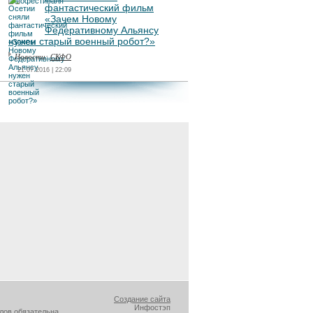
фантастический фильм
«Зачем Новому
Федеративному Альянсу
нужен старый военный робот?»
Новости:
СКФО
21.07.2016 | 22:09
Создание сайта
Инфостэп
лов обязательна