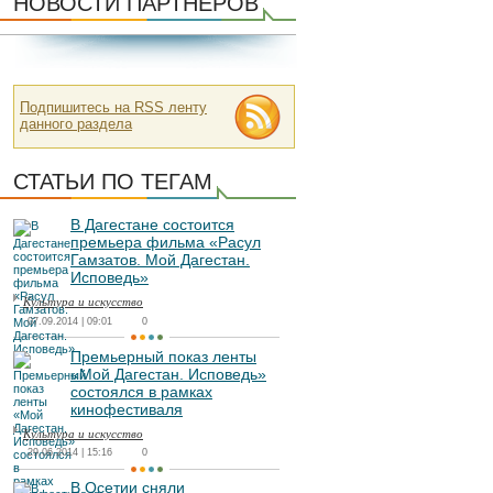
НОВОСТИ ПАРТНЕРОВ
Подпишитесь на RSS ленту
данного раздела
СТАТЬИ ПО ТЕГАМ
В Дагестане состоится
премьера фильма «Расул
Гамзатов. Мой Дагестан.
Исповедь»
Культура и искусство
07.09.2014 | 09:01
0
Премьерный показ ленты
«Мой Дагестан. Исповедь»
состоялся в рамках
кинофестиваля
Культура и искусство
29.06.2014 | 15:16
0
В Осетии сняли