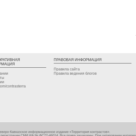
ОРАТИВНАЯ
ПРАВОВАЯ ИНФОРМАЦИЯ
РМАЦИЯ
Правила сайта
дании
Правила ведения блогов
кты
сии
.com/contrasterra
еверо-Кавказское информационное издание «Территория контрастов».
 регистрации СМИ ИА № ФС77-46014. Все права защищены. При цитировании материа