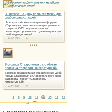
В Ростове- на-Дону появится музей для
слабовидящих людей
На всероссийском молодежном форуме
«Территория смыслов» молодые ученые и
студенты ЮФУ получили грант на
реализацию проекта по созданию музея для
слабовидящих людей
24.07.2015
0
В столице Ставрополья разработан
проект «Ставрополь литературный»
В рамках празднования объединенных Дней
города Ставрополя и Ставропольского края
разработан проект «Ставрополь
литературный»
22.07.2015
0
7
8
9
10
11
12
13
14
15
16