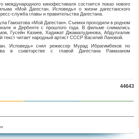
го международного кинофестиваля состоится показ нового
ильма «Мой Дагестан. Исповедь» о жизни дагестанского
пресс-служба главы и правительства Дагестана.
сула Гамзатова «Мой Дагестан». Съемки проходили в родном
чкале и Дербенте с прошлого года. В фильме снимались
мов, Гусейн Казиев, Хадижат Джамалудинова, Абдулхалик
ый текст читает народный артист СССР Василий Лановой.
тан. Исповедь» снял режиссер Мурад Ибрагимбеков по
ова в соавторстве с главой Дагестана Рамазаном
44643
те