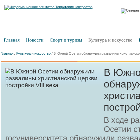
Главная
Новости
Спорт и туризм
Культура и искусство
Главная
/
Культура и искусство
/
В Южной Осетии обнаружили развалины христианской 
В Южно
обнару
христи
построй
В ходе р
Осетии с
госуниверситета обнаружили разва