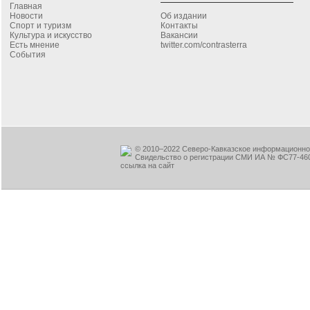
Главная
Новости
Об издании
Спорт и туризм
Контакты
Культура и искусство
Вакансии
Есть мнение
twitter.com/contrasterra
События
© 2010–2022 Северо-Кавказское информационное
Свидельство о регистрации СМИ ИА № ФС77-460
ссылка на сайт