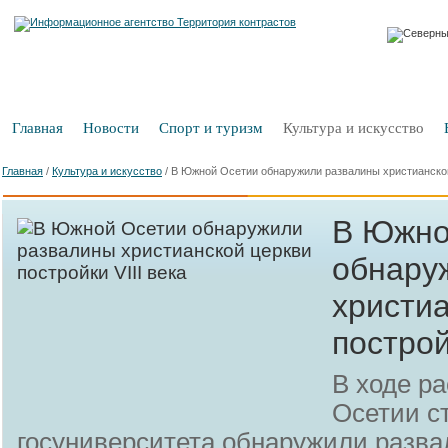
Главная
Новости
Спорт и туризм
Культура и искусство
Главная
/
Культура и искусство
/
В Южной Осетии обнаружили развалины христианской 
В Южно
обнару
христи
построй
В ходе р
Осетии с
госуниверситета обнаружили разва