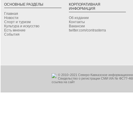
ОСНОВНЫЕ РАЗДЕЛЫ
КОРПОРАТИВНАЯ
ИНФОРМАЦИЯ
Главная
Новости
Об издании
Спорт и туризм
Контакты
Культура и искусство
Вакансии
Есть мнение
twitter.com/contrasterra
События
© 2010–2021 Северо-Кавказское информационное
Свидельство о регистрации СМИ ИА № ФС77-460
ссылка на сайт