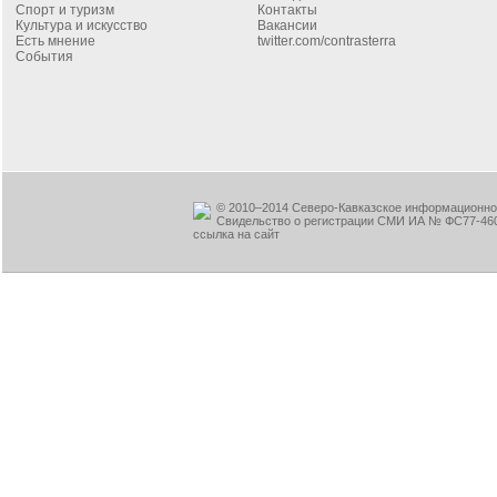
Спорт и туризм
Контакты
Культура и искусство
Вакансии
Есть мнение
twitter.com/contrasterra
События
© 2010–2014 Северо-Кавказское информационное
Свидельство о регистрации СМИ ИА № ФС77-460
ссылка на сайт