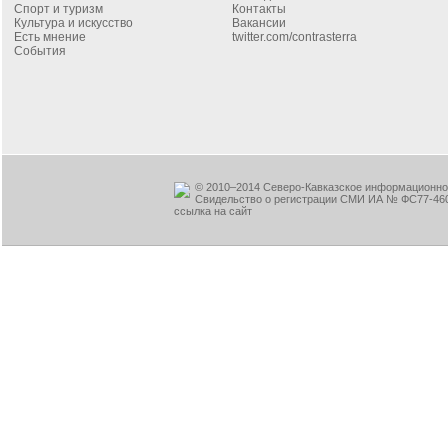
Спорт и туризм
Контакты
Культура и искусство
Вакансии
Есть мнение
twitter.com/contrasterra
События
© 2010–2014 Северо-Кавказское информационное
Свидельство о регистрации СМИ ИА № ФС77-460
ссылка на сайт