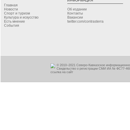
ИНФОРМАЦИЯ
Главная
Новости
Об издании
Спорт и туризм
Контакты
Культура и искусство
Вакансии
Есть мнение
twitter.com/contrasterra
События
© 2010–2021 Северо-Кавказское информационное
Свидельство о регистрации СМИ ИА № ФС77-460
ссылка на сайт