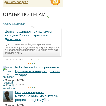
данного раздела
СТАТЬИ ПО ТЕГАМ
Алибек Салаватов
Центр традиционной культуры
народов России открылся в
Дагестане
Центр традиционной культуры народов
России при учреждениях культуры открылся
в Табасаранском районе. Центр на этот раз
открылся при...
29.09.2016 | 13:19
0
0
Indo Russia Expo привезет в
Грозный выставку индийских
товаров
Новости:
СКФО
14.07.2016 | 17:09
Георгиевск принял
межрегиональную выставку
редких пород голубей
Новости:
СКФО