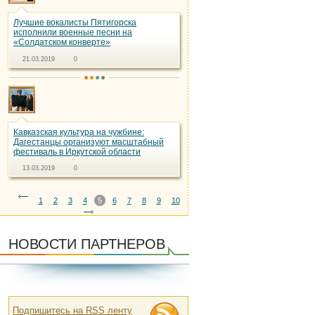
Лучшие вокалисты Пятигорска
исполнили военные песни на
«Солдатском конверте»
21.03.2019
0
Кавказская культура на чужбине:
Дагестанцы организуют масштабный
фестиваль в Иркутской области
13.03.2019
0
1
2
3
4
5
6
7
8
9
10
НОВОСТИ ПАРТНЕРОВ
Подпишитесь на RSS ленту