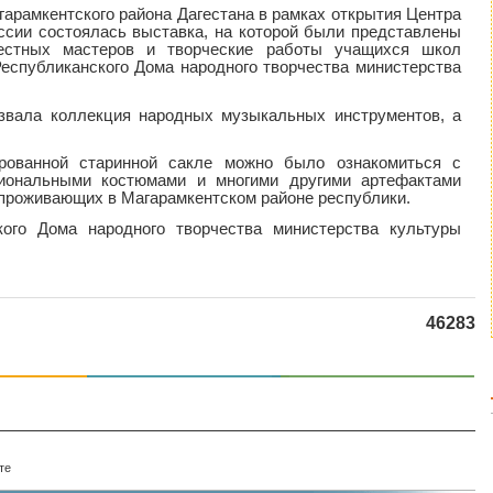
гарамкентского района Дагестана в рамках открытия Центра
ссии состоялась выставка, на которой были представлены
местных мастеров и творческие работы учащихся школ
Республиканского Дома народного творчества министерства
звала коллекция народных музыкальных инструментов, а
ированной старинной сакле можно было ознакомиться с
иональными костюмами и многими другими артефактами
 проживающих в Магарамкентском районе республики.
кого Дома народного творчества министерства культуры
46283
те