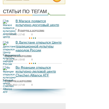
СТАТЬИ ПО ТЕГАМ
В Магасе появится
культурно-досуговый центр
Культура и искусство
22.05.2015 | 17:42
0
В Дагестане открылся Центр
традиционной культуры
народов России
Культура и искусство
24.11.2014 | 15:02
0
Во Франции открылся
культурно-деловой центр
Chechen Alliance ATF
Культура и искусство
19.08.2013 | 17:43
0