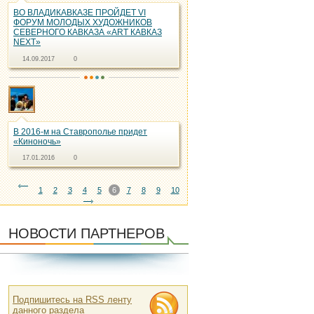
ВО ВЛАДИКАВКАЗЕ ПРОЙДЕТ VI
ФОРУМ МОЛОДЫХ ХУДОЖНИКОВ
СЕВЕРНОГО КАВКАЗА «ART КАВКАЗ
NEXT»
14.09.2017
0
В 2016-м на Ставрополье придет
«Киноночь»
17.01.2016
0
1
2
3
4
5
6
7
8
9
10
НОВОСТИ ПАРТНЕРОВ
Подпишитесь на RSS ленту
данного раздела