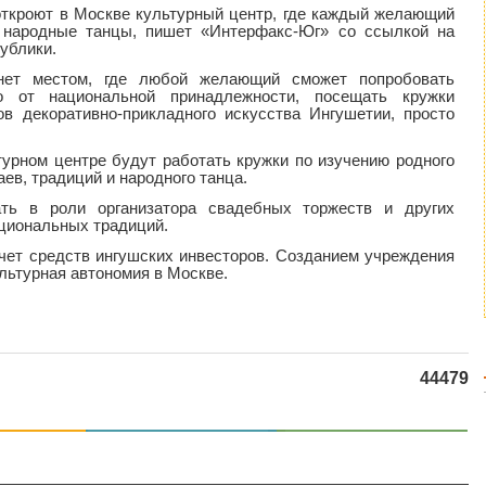
откроют в Москве культурный центр, где каждый желающий
 народные танцы, пишет «Интерфакс-Юг» со ссылкой на
ублики.
анет местом, где любой желающий сможет попробовать
о от национальной принадлежности, посещать кружки
ов декоративно-прикладного искусства Ингушетии, просто
турном центре будут работать кружки по изучению родного
ев, традиций и народного танца.
ать в роли организатора свадебных торжеств и других
циональных традиций.
счет средств ингушских инвесторов. Созданием учреждения
льтурная автономия в Москве.
44479