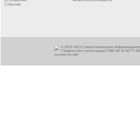
Есть мнение
twitter.com/contrasterra
События
© 2010–2023 Северо-Кавказское информационное
Свидельство о регистрации СМИ ИА № ФС77-460
ссылка на сайт