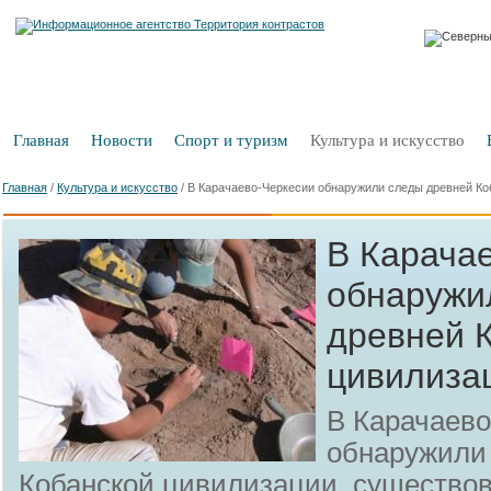
Главная
Новости
Спорт и туризм
Культура и искусство
Главная
/
Культура и искусство
/
В Карачаево-Черкесии обнаружили следы древней Ко
В Карача
обнаружи
древней 
цивилиза
В Карачаево
обнаружили
Кобанской цивилизации, существо