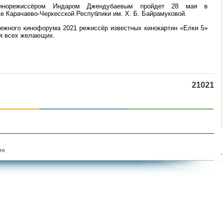
кинорежиссёром Индаром Джендубаевым пройдет 28 мая в
е Карачаево-Черкесской Республики им. Х. Б. Байрамуковой.
ежного кинофорума 2021 режиссёр известных кинокартин «Елки 5»
ля всех желающих.
21021
те