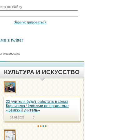
иск по сайту
Войти
Зарегистрироваться
ми в twitter
сех желающих
КУЛЬТУРА И ИСКУССТВО
22 учителя будут работать в сёлах
Карачаево-Черкесии по программе
«Земский учитель»
14.01.2022
0