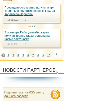
Президентские гранты получили три
социально ориентированные НКО из
Карачаево-Черкесии
14.01.2022
0
Три театра Кабардино-Балкарии
получат гранты главы региона на
новые постановки
05.06.2021
0
1
2
3
4
5
6
7
8
9
10
НОВОСТИ ПАРТНЕРОВ
Подпишитесь на RSS ленту
данного раздела