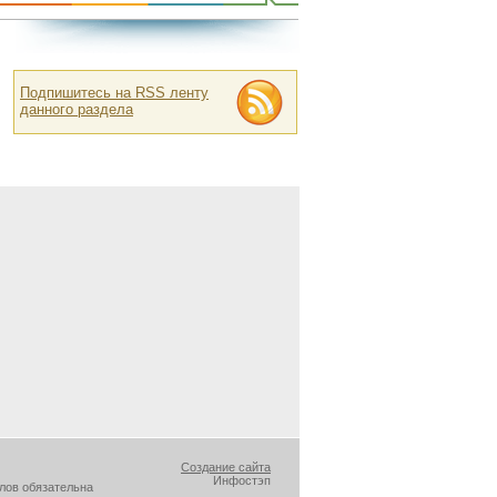
Подпишитесь на RSS ленту
данного раздела
Создание сайта
Инфостэп
лов обязательна