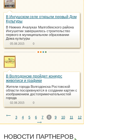
В Ингушском селе открыли первый Дом
Культуры
В Нижних Ачалуках Малгобекского района
Ингушетии завершилось строительство
первого в муниципальном образовании
Дома культуры
05.08.2015
0
В Волгодонске пройдет конкурс
живописи и графики
Жители города Волгодонска Ростовской
области посоревнуются в создании картин с
изображением достопримечательностей
города
02.08.2015
0
3
4
5
6
7
8
9
10
11
12
НОВОСТИ ПАРТНЕРОВ