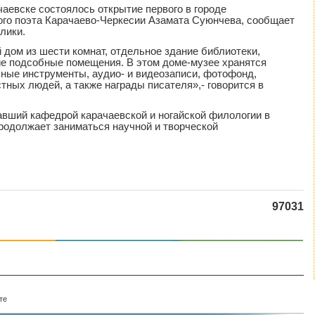
чаевске состоялось открытие первого в городе
ого поэта Карачаево-Черкесии Азамата Суюнчева, сообщает
лики.
 дом из шести комнат, отдельное здание библиотеки,
ие подсобные помещения. В этом доме-музее хранятся
ьные инструменты, аудио- и видеозаписи, фотофонд,
ных людей, а также награды писателя»,- говорится в
авший кафедрой карачаевской и ногайской филологии в
продолжает заниматься научной и творческой
97031
те