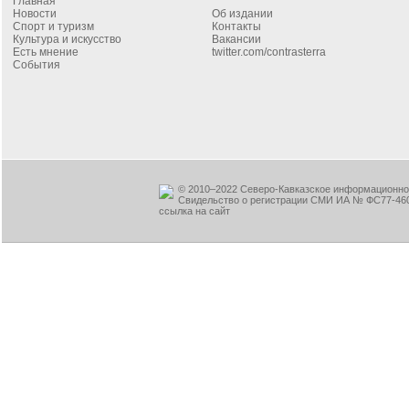
Главная
Новости
Об издании
Спорт и туризм
Контакты
Культура и искусство
Вакансии
Есть мнение
twitter.com/contrasterra
События
© 2010–2022 Северо-Кавказское информационное
Свидельство о регистрации СМИ ИА № ФС77-460
ссылка на сайт