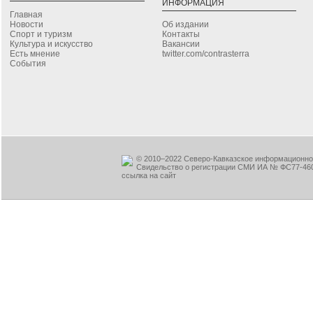
ИНФОРМАЦИЯ
Главная
Новости
Об издании
Спорт и туризм
Контакты
Культура и искусство
Вакансии
Есть мнение
twitter.com/contrasterra
События
© 2010–2022 Северо-Кавказское информационное
Свидельство о регистрации СМИ ИА № ФС77-460
ссылка на сайт