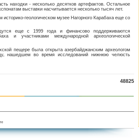
сть находки - несколько десятков артефактов. Остальное
кспонатам выставки насчитывается несколько тысяч лет.
м историко-геологическом музее Нагорного Карабаха еще со
дутся еще с 1999 года и финансово поддерживаются
баха и участниками международной археологической
ыхской пещере была открыта азербайджанским археологом
ду, нашедшем во время исследований нижнюю челюсть
48825
те