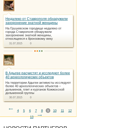
Недалеко от Ставрополя обнаружили
захоронение знатной женщины
На Грушевском городище недалеко от
города Ставрополя обнаружили
захоронение знатной женщины,
относящееся к бронзовому веку
31.07.2015
0
В Адыгее расчистят и исследуют более
40 археологических объектов
На территории Адыгеи активисты исследуют
более 40 археологических объектов –
дольменов, плит и курганов Кожжохской
дольменной группы
30.07.2015
0
4
5
6
7
8
9
10
11
12
13