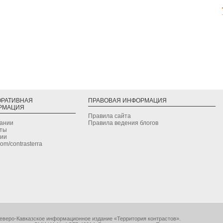
ОРАТИВНАЯ
ПРАВОВАЯ ИНФОРМАЦИЯ
РМАЦИЯ
Правила сайта
дании
Правила ведения блогов
кты
сии
.com/contrasterra
еверо-Кавказское информационное издание «Территория контрастов».