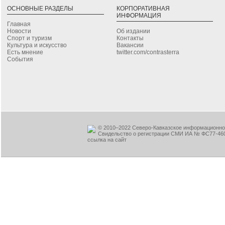
ОСНОВНЫЕ РАЗДЕЛЫ
КОРПОРАТИВНАЯ
ИНФОРМАЦИЯ
Главная
Новости
Об издании
Спорт и туризм
Контакты
Культура и искусство
Вакансии
Есть мнение
twitter.com/contrasterra
События
© 2010–2022 Северо-Кавказское информационное
Свидельство о регистрации СМИ ИА № ФС77-460
ссылка на сайт