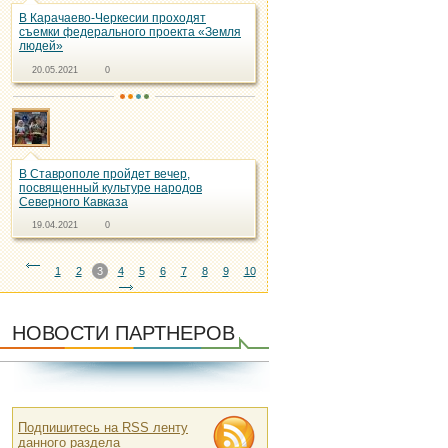
В Карачаево-Черкесии проходят
съемки федерального проекта «Земля
людей»
20.05.2021
0
В Ставрополе пройдет вечер,
посвященный культуре народов
Северного Кавказа
19.04.2021
0
1
2
3
4
5
6
7
8
9
10
НОВОСТИ ПАРТНЕРОВ
Подпишитесь на RSS ленту
данного раздела