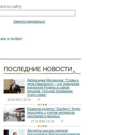
иск по сайту
Войти
Зарегистрироваться
ми в twitter
ПОСЛЕДНИЕ НОВОСТИ
Дибиргаджи Магомедов: "Слова и
дела Навального – это поведение
предателя Родины в самом
мерзком, гнусном понимании
этого слова"
0
14.01.2021 | 21:13
Развитие курорта "Эльбрус" будет
проходить с учетом интересов
населения и бизнеса.
0
27.12.2020 | 11:22
Эксперты высоко оценили
оказываемое Минэкономразвития