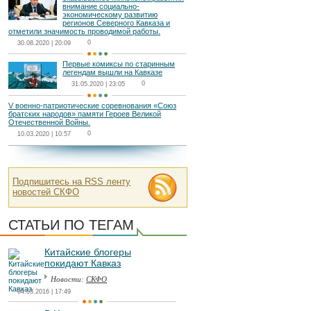
внимание социально-
экономическому развитию
регионов Северного Кавказа и
отметили значимость проводимой работы.
0
30.08.2020 | 20:09
Первые комиксы по старинным
легендам вышли на Кавказе
0
31.05.2020 | 23:05
V военно-патриотические соревнования «Союз
братских народов» памяти Героев Великой
Отечественной Войны.
0
10.03.2020 | 10:57
Подпишитесь на RSS ленту
новостей СКФО
СТАТЬИ ПО ТЕГАМ
Китайские блогеры
покидают Кавказ
Новости:
СКФО
04.03.2016 | 17:49