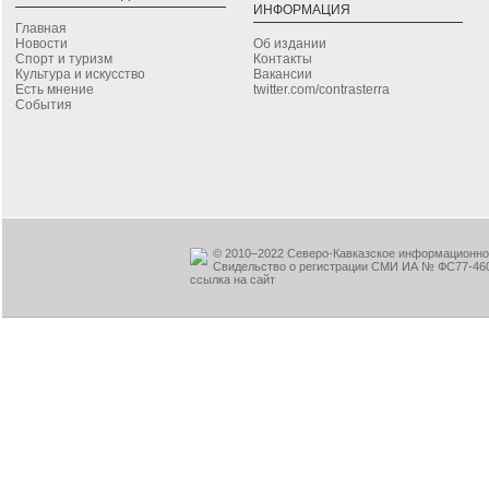
ИНФОРМАЦИЯ
Главная
Новости
Об издании
Спорт и туризм
Контакты
Культура и искусство
Вакансии
Есть мнение
twitter.com/contrasterra
События
© 2010–2022 Северо-Кавказское информационное
Свидельство о регистрации СМИ ИА № ФС77-460
ссылка на сайт