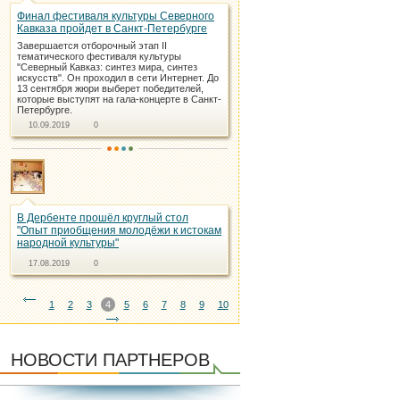
Финал фестиваля культуры Северного
Кавказа пройдет в Санкт-Петербурге
Завершается отборочный этап II
тематического фестиваля культуры
"Северный Кавказ: синтез мира, синтез
искусств". Он проходил в сети Интернет. До
13 сентября жюри выберет победителей,
которые выступят на гала-концерте в Санкт-
Петербурге.
10.09.2019
0
В Дербенте прошёл круглый стол
"Опыт приобщения молодёжи к истокам
народной культуры"
17.08.2019
0
1
2
3
4
5
6
7
8
9
10
НОВОСТИ ПАРТНЕРОВ