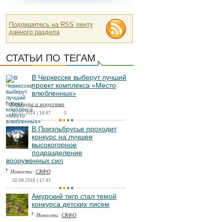
Подпишитесь на RSS ленту
данного раздела
СТАТЬИ ПО ТЕГАМ
В Черкесске выберут лучший
проект комплекса «Место
влюбленных»
Культура и искусство
02.07.2014 | 18:47
0
В Приэльбрусье проходит
конкурс на лучшее
высокогорное
подразделение
вооруженных сил
Новости:
СКФО
02.08.2016 | 17:43
Амурский тигр стал темой
конкурса детских писем
Новости:
СКФО