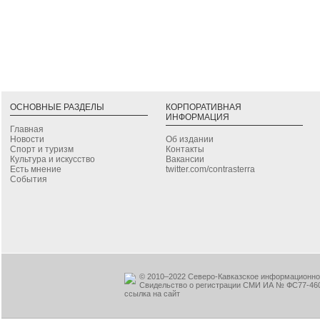
ОСНОВНЫЕ РАЗДЕЛЫ
КОРПОРАТИВНАЯ
ИНФОРМАЦИЯ
Главная
Новости
Об издании
Спорт и туризм
Контакты
Культура и искусство
Вакансии
Есть мнение
twitter.com/contrasterra
События
© 2010–2022 Северо-Кавказское информационное
Свидельство о регистрации СМИ ИА № ФС77-460
ссылка на сайт