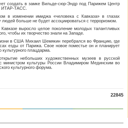
ет создать в замке Вильде-сюр-Эндр под Парижем Центр
ет ИТАР-ТАСС.
ом в изменении имиджа «человека с Кавказа» в глазах
 у людей больше не будет ассоциироваться с терроризмом.
 Кавказе выросло целое поколение молодых талантливых
го, чтобы их творчество знали на Западе.
 жизни в США Михаил Шемякин перебрался во Францию, где
асах езды от Парижа. Свое новое поместье он и планирует
о культурного плацдарма.
 открытие небольших художественных музеев в русской
л с министром культуры России Владимиром Мединским во
кого культурного форума.
22845