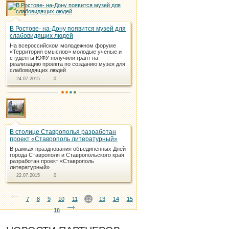
В Ростове- на-Дону появится музей для
слабовидящих людей
На всероссийском молодежном форуме
«Территория смыслов» молодые ученые и
студенты ЮФУ получили грант на
реализацию проекта по созданию музея для
слабовидящих людей
24.07.2015
0
В столице Ставрополья разработан
проект «Ставрополь литературный»
В рамках празднования объединенных Дней
города Ставрополя и Ставропольского края
разработан проект «Ставрополь
литературный»
22.07.2015
0
7
8
9
10
11
12
13
14
15
16