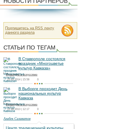
НОВОСТИ ПАРТНЕРОВ
Подпишитесь на RSS ленту
данного раздела
СТАТЬИ ПО ТЕГАМ
В Ставрополе состоялся
праздник «Многоцветье
культур Кавказа»
Культура и искусство
25.05.2014 | 15:58
0
В Выборге проходит День
национальных культур
Кавказа
Культура и искусство
12.06.2013 | 12:17
0
Алибек Салаватов
Центр традиционной культуры