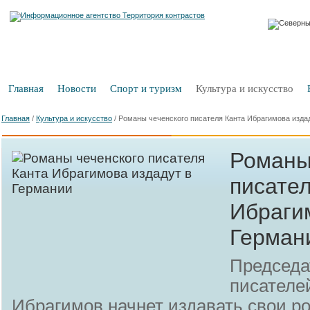
Главная
Новости
Спорт и туризм
Культура и искусство
Главная
/
Культура и искусство
/
Романы чеченского писателя Канта Ибрагимова изда
Романы
писате
Ибраги
Герман
Председа
писателе
Ибрагимов начнет издавать свои р