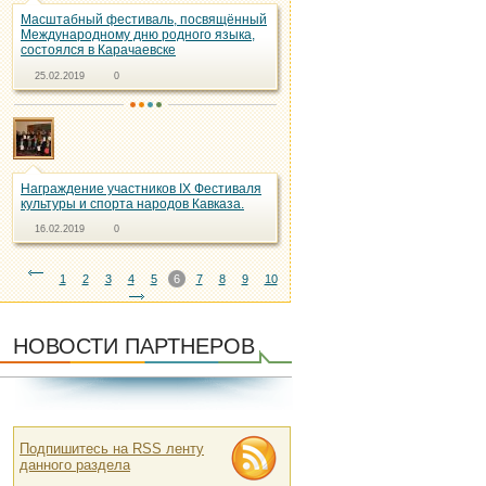
Масштабный фестиваль, посвящённый
Международному дню родного языка,
состоялся в Карачаевске
25.02.2019
0
Награждение участников IX Фестиваля
культуры и спорта народов Кавказа.
16.02.2019
0
1
2
3
4
5
6
7
8
9
10
НОВОСТИ ПАРТНЕРОВ
Подпишитесь на RSS ленту
данного раздела