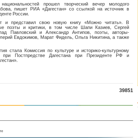
национальностей прошел творческий вечер молодого
абова, пишет РИА «Дагестан» со ссылкой на источник в
денте России.
ет и представил свою новую книгу «Можно читать». В
ые поэты и критики, в том числе Шапи Казиев, Сергей
лад Павловский и Александр Антипов, поэты, авторы-
лерий Евдокимов, Марат Фидель, Ольга Никитина, а также
тия стала Комиссия по культуре и историко-культурному
а при Постпредстве Дагестана при Президенте РФ и
гестан».
39851
те