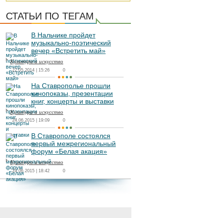
СТАТЬИ ПО ТЕГАМ
В Нальчике пройдет
музыкально-поэтический
вечер «Встретить май»
Культура и искусство
22.05.2014 | 15:26
0
На Ставрополье прошли
кинопоказы, презентации
книг, концерты и выставки
Культура и искусство
24.06.2015 | 19:09
0
В Ставрополе состоялся
первый межрегиональный
форум «Белая акация»
Культура и искусство
24.06.2015 | 18:42
0