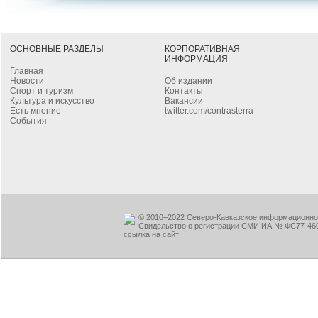
ОСНОВНЫЕ РАЗДЕЛЫ
КОРПОРАТИВНАЯ
ИНФОРМАЦИЯ
Главная
Новости
Об издании
Спорт и туризм
Контакты
Культура и искусство
Вакансии
Есть мнение
twitter.com/contrasterra
События
© 2010–2022 Северо-Кавказское информационное
Свидельство о регистрации СМИ ИА № ФС77-460
ссылка на сайт