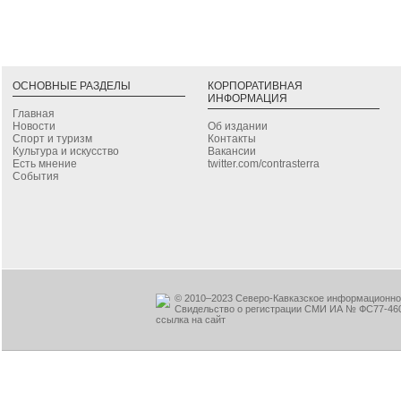
ОСНОВНЫЕ РАЗДЕЛЫ
КОРПОРАТИВНАЯ
ИНФОРМАЦИЯ
Главная
Новости
Об издании
Спорт и туризм
Контакты
Культура и искусство
Вакансии
Есть мнение
twitter.com/contrasterra
События
© 2010–2023 Северо-Кавказское информационное
Свидельство о регистрации СМИ ИА № ФС77-460
ссылка на сайт