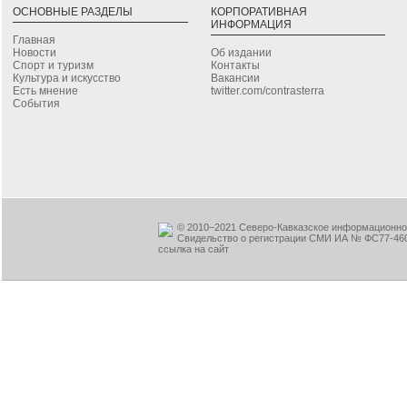
ОСНОВНЫЕ РАЗДЕЛЫ
КОРПОРАТИВНАЯ
ИНФОРМАЦИЯ
Главная
Новости
Об издании
Спорт и туризм
Контакты
Культура и искусство
Вакансии
Есть мнение
twitter.com/contrasterra
События
© 2010–2021 Северо-Кавказское информационное
Свидельство о регистрации СМИ ИА № ФС77-460
ссылка на сайт