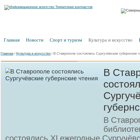
Главная
Новости
Спорт и туризм
Культура и искусство
Главная
/
Культура и искусство
/
В Ставрополе состоялись Сургучёвские губернские ч
В Став
состоя
Сургуч
губернс
В Ставро
библиоте
состоялись XI ежегодные Сургучёвс