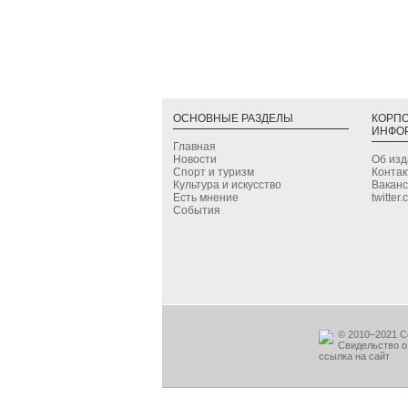
ОСНОВНЫЕ РАЗДЕЛЫ
КОРП
ИНФО
Главная
Новости
Об из
Спорт и туризм
Конта
Культура и искусство
Вакан
Есть мнение
twitter
События
© 2010–2021 С
Свидельство о
ссылка на сайт