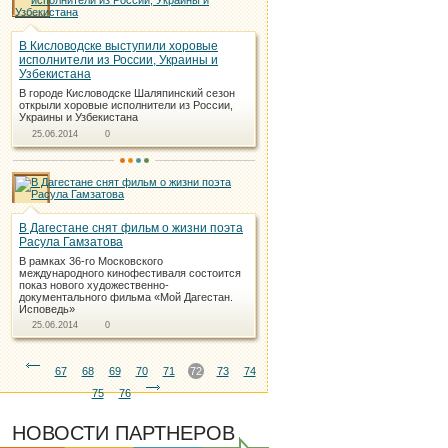
В Кисловодске выступили хоровые
исполнители из России, Украины и
Узбекистана
В городе Кисловодске Шаляпинский сезон
открыли хоровые исполнители из России,
Украины и Узбекистана
25.06.2014
0
В Дагестане снят фильм о жизни поэта
Расула Гамзатова
В рамках 36-го Московского
международного кинофестиваля состоится
показ нового художественно-
документального фильма «Мой Дагестан.
Исповедь»
25.06.2014
0
67
68
69
70
71
72
73
74
75
76
НОВОСТИ ПАРТНЕРОВ