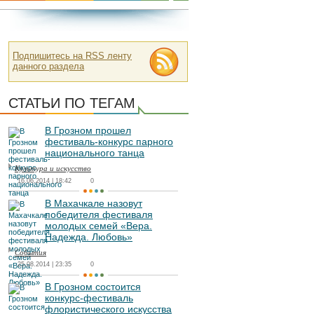
Подпишитесь на RSS ленту
данного раздела
СТАТЬИ ПО ТЕГАМ
В Грозном прошел
фестиваль-конкурс парного
национального танца
Культура и искусство
16.06.2014 | 18:42
0
В Махачкале назовут
победителя фестиваля
молодых семей «Вера.
Надежда. Любовь»
События
25.08.2014 | 23:35
0
В Грозном состоится
конкурс-фестиваль
флористического искусства