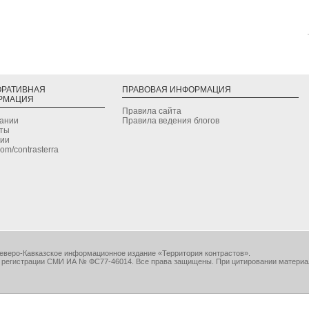
ОРАТИВНАЯ
ПРАВОВАЯ ИНФОРМАЦИЯ
РМАЦИЯ
Правила сайта
дании
Правила ведения блогов
кты
сии
.com/contrasterra
еверо-Кавказское информационное издание «Территория контрастов».
 регистрации СМИ ИА № ФС77-46014. Все права защищены. При цитировании материа