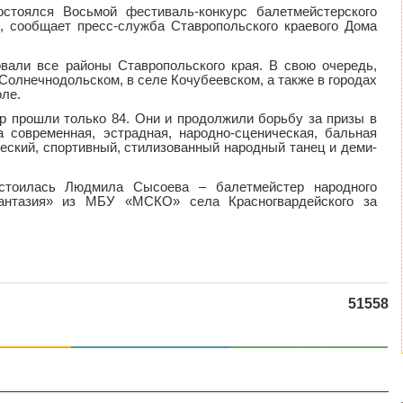
остоялся Восьмой фестиваль-конкурс балетмейстерского
, сообщает пресс-служба Ставропольского краевого Дома
вали все районы Ставропольского края. В свою очередь,
Солнечнодольском, в селе Кочубеевском, а также в городах
оле.
ор прошли только 84. Они и продолжили борьбу за призы в
а современная, эстрадная, народно-сценическая, бальная
ческий, спортивный, стилизованный народный танец и деми-
остоилась Людмила Сысоева – балетмейстер народного
Фантазия» из МБУ «МСКО» села Красногвардейского за
51558