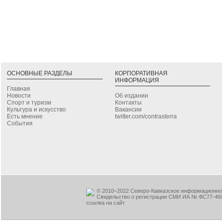
ОСНОВНЫЕ РАЗДЕЛЫ
КОРПОРАТИВНАЯ
ИНФОРМАЦИЯ
Главная
Новости
Об издании
Спорт и туризм
Контакты
Культура и искусство
Вакансии
Есть мнение
twitter.com/contrasterra
События
© 2010–2022 Северо-Кавказское информационное
Свидельство о регистрации СМИ ИА № ФС77-460
ссылка на сайт