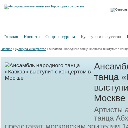
Главная
Новости
Спорт и туризм
Культура и искусство
Главная
/
Культура и искусство
/
Ансамбль народного танца «Кавказ» выступит с конц
Ансамб
танца «
выступи
Москве
Артисты 
танца Аб
представят московским зрителям 1