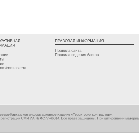
ОРАТИВНАЯ
ПРАВОВАЯ ИНФОРМАЦИЯ
РМАЦИЯ
Правила сайта
дании
Правила ведения блогов
кты
сии
.com/contrasterra
еверо-Кавказское информационное издание «Территория контрастов».
 регистрации СМИ ИА № ФС77-46014. Все права защищены. При цитировании материа