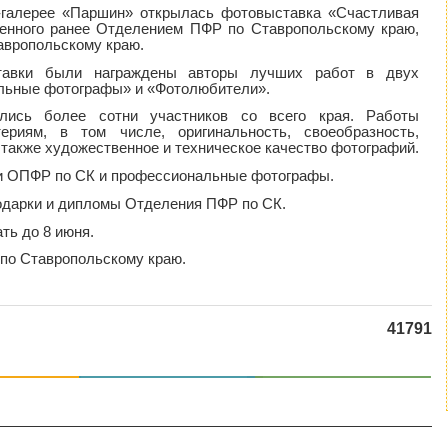
т-галерее «Паршин» открылась фотовыставка «Счастливая
ленного ранее Отделением ПФР по Ставропольскому краю,
авропольскому краю.
тавки были награждены авторы лучших работ в двух
льные фотографы» и «Фотолюбители».
лись более сотни участников со всего края. Работы
ериям, в том числе, оригинальность, своеобразность,
 также художественное и техническое качество фотографий.
и ОПФР по СК и профессиональные фотографы.
одарки и дипломы Отделения ПФР по СК.
ть до 8 июня.
по Ставропольскому краю.
41791