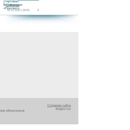
События
12.11.2013 | 18:01
0
Создание сайта
Инфостэп
лов обязательна