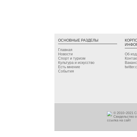
ОСНОВНЫЕ РАЗДЕЛЫ
КОРП
ИНФО
Главная
Новости
Об из
Спорт и туризм
Конта
Культура и искусство
Вакан
Есть мнение
twitter
События
© 2010–2021 С
Свидельство о
ссылка на сайт