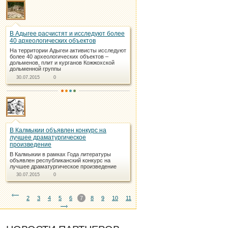
В Адыгее расчистят и исследуют более
40 археологических объектов
На территории Адыгеи активисты исследуют
более 40 археологических объектов –
дольменов, плит и курганов Кожжохской
дольменной группы
30.07.2015
0
В Калмыкии объявлен конкурс на
лучшее драматургическое
произведение
В Калмыкии в рамках Года литературы
объявлен республиканский конкурс на
лучшее драматургическое произведение
30.07.2015
0
2
3
4
5
6
7
8
9
10
11