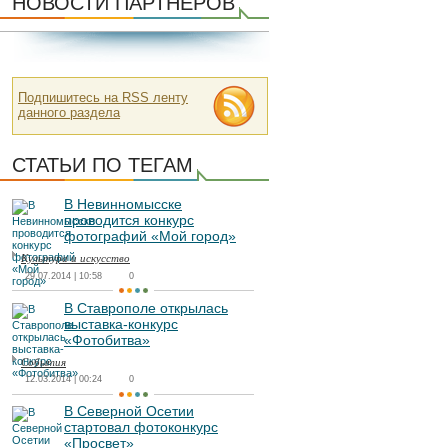
НОВОСТИ ПАРТНЕРОВ
Подпишитесь на RSS ленту
данного раздела
СТАТЬИ ПО ТЕГАМ
В Невинномысске
проводится конкурс
фотографий «Мой город»
Культура и искусство
29.07.2014 | 10:58
0
В Ставрополе открылась
выставка-конкурс
«Фотобитва»
События
12.03.2014 | 00:24
0
В Северной Осетии
стартовал фотоконкурс
«Просвет»