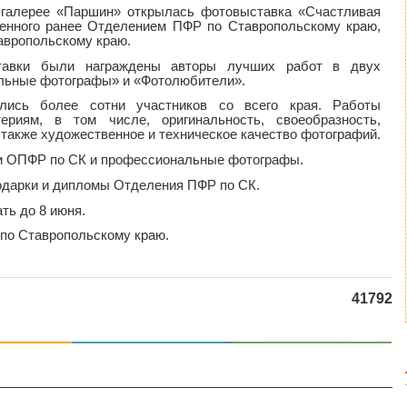
т-галерее «Паршин» открылась фотовыставка «Счастливая
ленного ранее Отделением ПФР по Ставропольскому краю,
авропольскому краю.
тавки были награждены авторы лучших работ в двух
льные фотографы» и «Фотолюбители».
лись более сотни участников со всего края. Работы
ериям, в том числе, оригинальность, своеобразность,
 также художественное и техническое качество фотографий.
и ОПФР по СК и профессиональные фотографы.
одарки и дипломы Отделения ПФР по СК.
ть до 8 июня.
по Ставропольскому краю.
41792