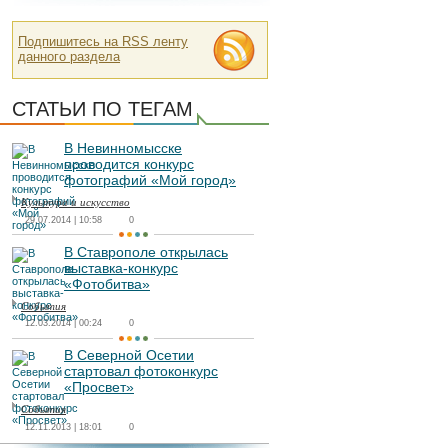
Подпишитесь на RSS ленту
данного раздела
СТАТЬИ ПО ТЕГАМ
В Невинномысске
проводится конкурс
фотографий «Мой город»
Культура и искусство
29.07.2014 | 10:58
0
В Ставрополе открылась
выставка-конкурс
«Фотобитва»
События
12.03.2014 | 00:24
0
В Северной Осетии
стартовал фотоконкурс
«Просвет»
События
12.11.2013 | 18:01
0