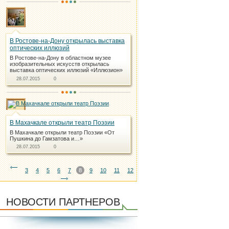
В Ростове-на-Дону открылась выставка
оптических иллюзий
В Ростове-на-Дону в областном музее
изобразительных искусств открылась
выставка оптических иллюзий «Иллюзион»
28.07.2015
0
В Махачкале открыли театр Поэзии
В Махачкале открыли театр Поэзии «От
Пушкина до Гамзатова и…»
28.07.2015
0
3
4
5
6
7
8
9
10
11
12
НОВОСТИ ПАРТНЕРОВ