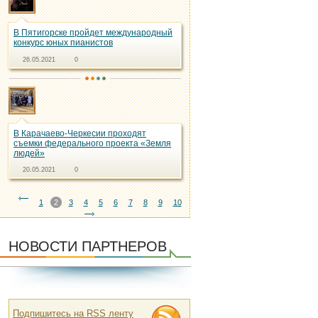
В Пятигорске пройдет международный
конкурс юных пианистов
26.05.2021
0
В Карачаево-Черкесии проходят
съемки федерального проекта «Земля
людей»
20.05.2021
0
1
2
3
4
5
6
7
8
9
10
НОВОСТИ ПАРТНЕРОВ
Подпишитесь на RSS ленту