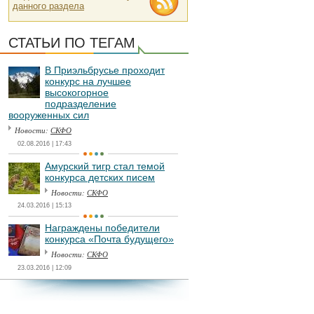
данного раздела
СТАТЬИ ПО ТЕГАМ
В Приэльбрусье проходит
конкурс на лучшее
высокогорное
подразделение
вооруженных сил
Новости:
СКФО
02.08.2016 | 17:43
Амурский тигр стал темой
конкурса детских писем
Новости:
СКФО
24.03.2016 | 15:13
Награждены победители
конкурса «Почта будущего»
Новости:
СКФО
23.03.2016 | 12:09