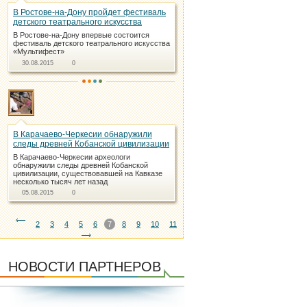
В Ростове-на-Дону пройдет фестиваль
детского театрального искусства
В Ростове-на-Дону впервые состоится
фестиваль детского театрального искусства
«Mультифест»
30.08.2015
0
В Карачаево-Черкесии обнаружили
следы древней Кобанской цивилизации
В Карачаево-Черкесии археологи
обнаружили следы древней Кобанской
цивилизации, существовавшей на Кавказе
несколько тысяч лет назад
05.08.2015
0
2
3
4
5
6
7
8
9
10
11
НОВОСТИ ПАРТНЕРОВ