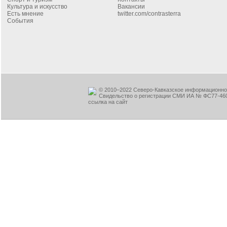
Культура и искусство
Вакансии
Есть мнение
twitter.com/contrasterra
События
© 2010–2022 Северо-Кавказское информационное
Свидельство о регистрации СМИ ИА № ФС77-460
ссылка на сайт