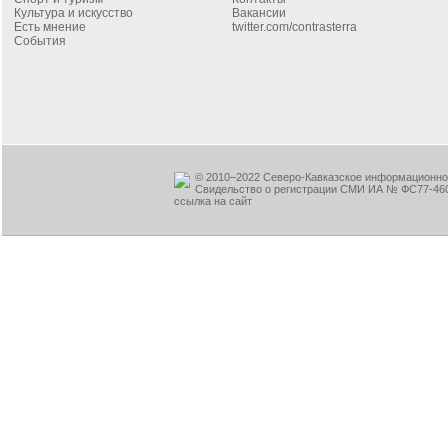
Культура и искусство
Вакансии
Есть мнение
twitter.com/contrasterra
События
© 2010–2022 Северо-Кавказское информационное
Свидельство о регистрации СМИ ИА № ФС77-460
ссылка на сайт