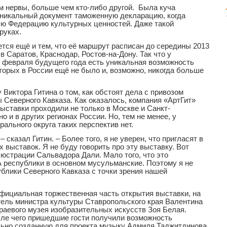
м нервы, больше чем кто-либо другой. Была куча
 уникальный документ таможенную декларацию, когда
ую Федерацию культурных ценностей. Даже такой
руках.
тся ещё и тем, что её маршрут расписан до середины 2013
в Саратов, Краснодар, Ростов-на-Дону. Так что у
6 февраля будущего года есть уникальная возможность
торых в России ещё не было и, возможно, никогда больше
 Виктора Гитина о том, как обстоят дела с привозом
 Северного Кавказа. Как оказалось, компания «АртГит»
выставки проходили не только в Москве и Санкт-
о и в других регионах России. Но, тем не менее, у
ального округа таких перспектив нет.
 сказал Гитин. – Более того, я не уверен, что пригласят в
выставок. Я не буду говорить про эту выставку. Вот
юстрации Сальвадора Дали. Мало того, что это
А республики в основном мусульманские. Поэтому я не
блики Северного Кавказа с точки зрения нашей
фициальная торжественная часть открытия выставки, на
ель министра культуры Ставропольского края Валентина
раевого музея изобразительных искусств Зоя Белая.
осле чего пришедшие гости получили возможность
льно созданную для проекта музыку Адмиля Таджитдинова.