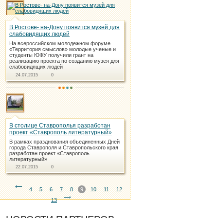
В Ростове- на-Дону появится музей для
слабовидящих людей
На всероссийском молодежном форуме
«Территория смыслов» молодые ученые и
студенты ЮФУ получили грант на
реализацию проекта по созданию музея для
слабовидящих людей
24.07.2015
0
В столице Ставрополья разработан
проект «Ставрополь литературный»
В рамках празднования объединенных Дней
города Ставрополя и Ставропольского края
разработан проект «Ставрополь
литературный»
22.07.2015
0
4
5
6
7
8
9
10
11
12
13