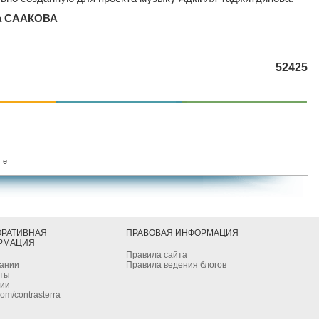
а СААКОВА
52425
те
ОРАТИВНАЯ
ПРАВОВАЯ ИНФОРМАЦИЯ
РМАЦИЯ
Правила сайта
дании
Правила ведения блогов
кты
сии
.com/contrasterra