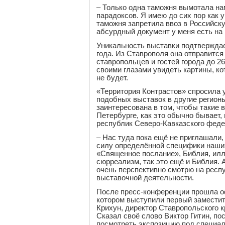
– Только одна таможня вымотала на
парадоксов. Я имею до сих пор как
таможня запретила ввоз в Российск
абсурдный документ у меня есть на 
Уникальность выставки подтверждае
года. Из Ставрополя она отправится 
ставропольцев и гостей города до 2
своими глазами увидеть картины, ко
не будет.
«Территория Контрастов» спросила у
подобных выставок в другие регионы
заинтересована в том, чтобы такие 
Петербурге, как это обычно бывает, н
республик Северо-Кавказского федер
– Нас туда пока ещё не приглашали, –
силу определённой специфики наших 
«Священное послание», Библия, илл
сюрреализм, так это ещё и Библия. 
очень перспективно смотрю на респу
выставочной деятельности.
После пресс-конференции прошла о
котором выступили первый заместит
Крихун, директор Ставропольского к
Сказал своё слово Виктор Гитин, п
посмотреть экспозицию под специа