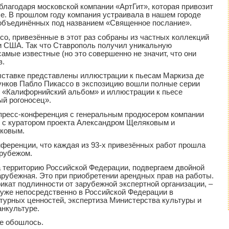
благодаря московской компании «АртГит», которая привозит
е. В прошлом году компания устраивала в нашем городе
 объединённых под названием «Священное послание».
со, привезённые в этот раз собраны из частных коллекций
и США. Так что Ставрополь получил уникальную
амые известные (но это совершенно не значит, что они
в.
ыставке представлены иллюстрации к пьесам Маркиза де
унков Пабло Пикассо в экспозицию вошли полные серии
, «Калифорнийский альбом» и иллюстрации к пьесе
й рогоносец».
пресс-конференция с генеральным продюсером компании
е с куратором проекта Александром Щеляковым и
ковым.
нференции, что каждая из 93-х привезённых работ прошла
арубежом.
а территорию Российской Федерации, подвергаем двойной
зарубежная. Это при приобретении арендных прав на работы.
икат подлинности от зарубежной экспертной организации, –
а уже непосредственно в Российской Федерации в
ьтурных ценностей, экспертиза Министерства культуры и
нкультуре.
не обошлось.