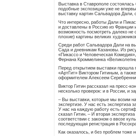
Выставка в Ставрополе состоялась 
подобные экспозиции уже не впервы
выставку картин Сальвадора Дали,
Что интересно, работы Дали и Пикас
и доставлены в Россию из Франции 
возможность посмотреть далеко не с
плохие) картины великих художнико
Среди работ Сальвадора Дали на в
Сада и дневникам Казановы. Из рис
«Пикассо и Человеческая Комедия»
Фернана Кроммелинка «Великолепны
Перед открытием выставки прошла 
«АртГит» Виктором Гитиным, а такж
оформителем Алексеем Серебренни
Виктор Гитин рассказал на пресс-ко
несколько проверок: и в России, и з
– Вы выставки, которые мы возим н
экспертизе. У нас есть экспертиза 
У нас на каждую работу есть сертиф
сказал Гитин. – И вторая экспертиз
соответствии с законом о ввозе кул
последующая регистрация в Росохра
Как оказалось, и без проблем тоже 