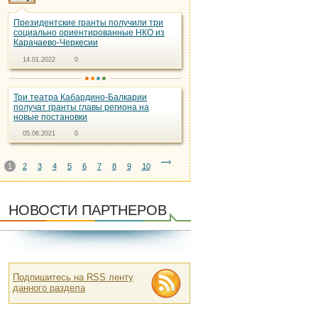
Президентские гранты получили три
социально ориентированные НКО из
Карачаево-Черкесии
14.01.2022
0
Три театра Кабардино-Балкарии
получат гранты главы региона на
новые постановки
05.06.2021
0
1
2
3
4
5
6
7
8
9
10
НОВОСТИ ПАРТНЕРОВ
Подпишитесь на RSS ленту
данного раздела