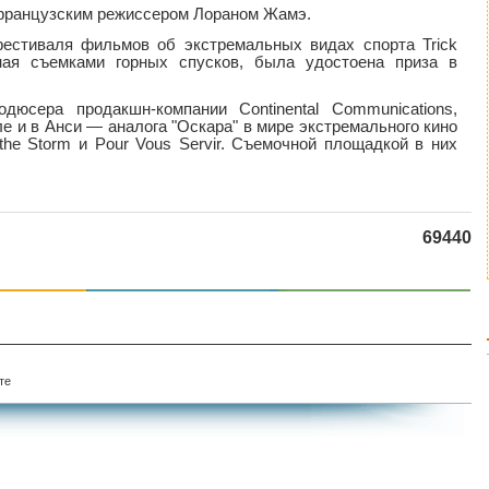
а французским режиссером Лораном Жамэ.
фестиваля фильмов об экстремальных видах спорта Trick
енная съемками горных спусков, была удостоена приза в
юсера продакшн-компании Сontinental Сommunications,
е и в Анси — аналога "Оскара" в мире экстремального кино
the Storm и Pour Vous Servir. Съемочной площадкой в них
69440
те