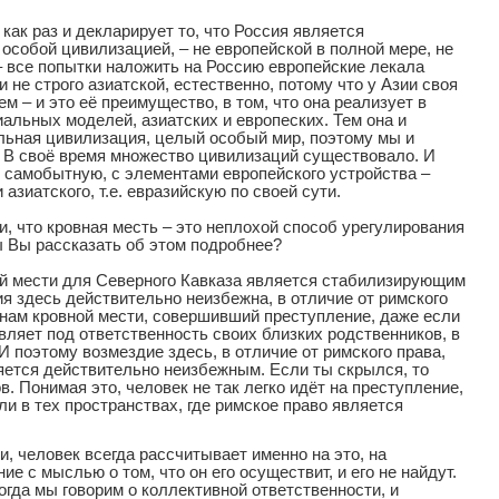
как раз и декларирует то, что Россия является
особой цивилизацией, – не европейской в полной мере, не
 – все попытки наложить на Россию европейские лекала
 не строго азиатской, естественно, потому что у Азии своя
ем – и это её преимущество, в том, что она реализует в
иальных моделей, азиатских и европеских. Тем она и
ельная цивилизация, целый особый мир, поэтому мы и
. В своё время множество цивилизаций существовало. И
 самобытную, с элементами европейского устройства –
 азиатского, т.е. евразийскую по своей сути.
, что кровная месть – это неплохой способ урегулирования
 Вы рассказать об этом подробнее?
й мести для Северного Кавказа является стабилизирующим
я здесь действительно неизбежна, в отличие от римского
аконам кровной мести, совершивший преступление, даже если
вляет под ответственность своих близких родственников, в
 И поэтому возмездие здесь, в отличие от римского права,
ляется действительно неизбежным. Если ты скрылся, то
. Понимая это, человек не так легко идёт на преступление,
ли в тех пространствах, где римское право является
ти, человек всегда рассчитывает именно на это, на
ие с мыслью о том, что он его осуществит, и его не найдут.
огда мы говорим о коллективной ответственности, и