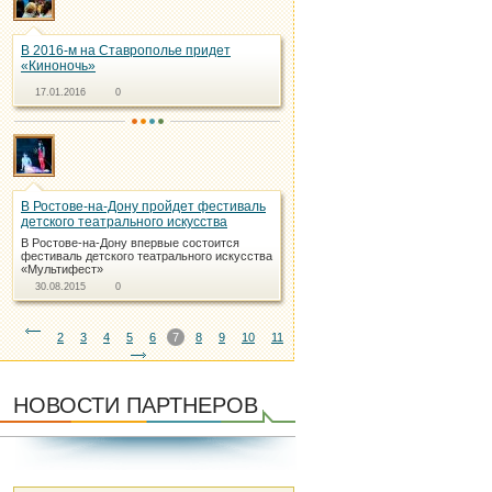
В 2016-м на Ставрополье придет
«Киноночь»
17.01.2016
0
В Ростове-на-Дону пройдет фестиваль
детского театрального искусства
В Ростове-на-Дону впервые состоится
фестиваль детского театрального искусства
«Mультифест»
30.08.2015
0
2
3
4
5
6
7
8
9
10
11
НОВОСТИ ПАРТНЕРОВ