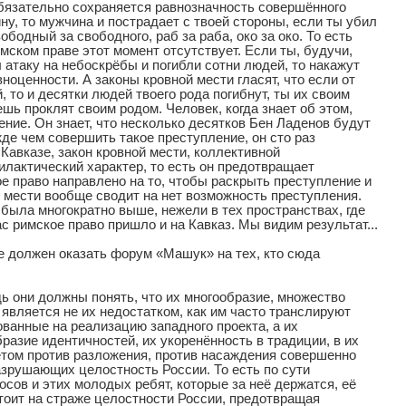
обязательно сохраняется равнозначность совершённого
ну, то мужчина и пострадает с твоей стороны, если ты убил
бодный за свободного, раб за раба, око за око. То есть
имском праве этот момент отсутствует. Если ты, будучи,
 атаку на небоскрёбы и погибли сотни людей, то накажут
вноценности. А законы кровной мести гласят, что если от
 то и десятки людей твоего рода погибнут, ты их своим
шь проклят своим родом. Человек, когда знает об этом,
ение. Он знает, что несколько десятков Бен Ладенов будут
де чем совершить такое преступление, он сто раз
 Кавказе, закон кровной мести, коллективной
илактический характер, то есть он предотвращает
ое право направлено на то, чтобы раскрыть преступление и
й мести вообще сводит на нет возможность преступления.
была многократно выше, нежели в тех пространствах, где
с римское право пришло и на Кавказ. Мы видим результат...
е должен оказать форум «Машук» на тех, кто сюда
ь они должны понять, что их многообразие, множество
является не их недостатком, как им часто транслируют
ванные на реализацию западного проекта, а их
азие идентичностей, их укоренённость в традиции, в их
том против разложения, против насаждения совершенно
зрушающих целостность России. То есть по сути
осов и этих молодых ребят, которые за неё держатся, её
тоит на страже целостности России, предотвращая