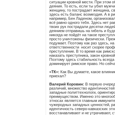
ситуации кровной мести. При этом 
деяния. То есть, если ты убил мужчи
женщину, то пострадает женщина, сво
здесь есть баланс возмездия. А в р
например, Бен Ладеном, организовал
всё равно одного тебя. Здесь нет ра
твоих рук пострадали десятки людей,
деянием отправишь на гибель и буде
никогда не пойдёт на такое преступл
просто уничтожены физически. Преж
подумает. Поэтому как раз здесь, на
ответственности носит скорее проф
преступление. В то время как римск
наказать преступника, закон кровно
Поэтому здесь стабильность всегда 
доминирует римское право. Но сейча
«ТК»:
Как Вы думаете, какое влияни
приехал?
Валерий Коровин:
В первую очеред
различий, множество идентичностей 
западные политтехнологи, ориентиро
преимуществом. Именно это многообр
этносах является главным иммуните
чужеродных западных ценностей, ра
идентичность северо-кавказских этн
восстанавливают и не утрачивают, с