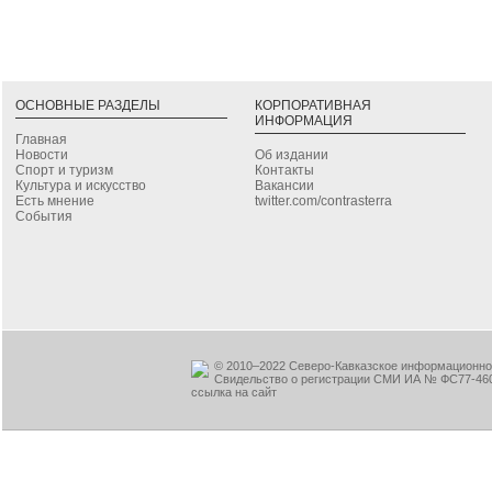
ОСНОВНЫЕ РАЗДЕЛЫ
КОРПОРАТИВНАЯ
ИНФОРМАЦИЯ
Главная
Новости
Об издании
Спорт и туризм
Контакты
Культура и искусство
Вакансии
Есть мнение
twitter.com/contrasterra
События
© 2010–2022 Северо-Кавказское информационное
Свидельство о регистрации СМИ ИА № ФС77-460
ссылка на сайт