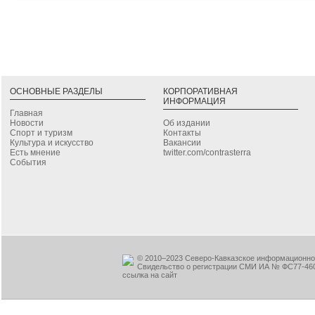
ОСНОВНЫЕ РАЗДЕЛЫ
КОРПОРАТИВНАЯ
ИНФОРМАЦИЯ
Главная
Новости
Об издании
Спорт и туризм
Контакты
Культура и искусство
Вакансии
Есть мнение
twitter.com/contrasterra
События
© 2010–2023 Северо-Кавказское информационное
Свидельство о регистрации СМИ ИА № ФС77-460
ссылка на сайт